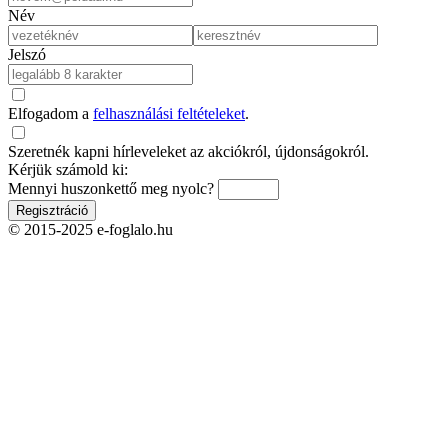
Név
Jelszó
Elfogadom a
felhasználási feltételeket
.
Szeretnék kapni hírleveleket az akciókról, újdonságokról.
Kérjük számold ki:
Mennyi huszonkettő meg nyolc?
Regisztráció
© 2015-2025 e-foglalo.hu