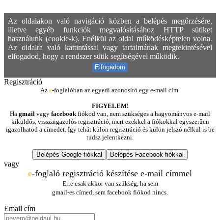
Az oldalakon való navigáció közben a belépés megőrzésére,
illetve egyéb funkciók megvalósításához HTTP sütiket
használunk (cookie-k). Enélkül az oldal működésképtelen volna.
Az oldalra való kattintással vagy tartalmának megtekintésével
elfogadod, hogy a rendszer sütik segítségével működik.
Regisztráció
Az
e
‑foglalóban az egyedi azonosító egy e‑mail cím.
FIGYELEM!
Ha
gmail
vagy
facebook
fiókod van, nem szükséges a hagyományos e-mail
kiküldős, visszaigazolós regisztráció, mert ezekkel a fiókokkal egyszerűen
igazolhatod a címedet. Így tehát külön regisztráció és külön jelszó nélkül is be
tudsz jelentkezni.
Belépés Google‑fiókkal
Belépés Facebook‑fiókkal
vagy
e
‑foglaló
regisztráció készítése e-mail címmel
Erre csak akkor van szükség, ha sem
gmail-es címed, sem facebook fiókod nincs.
Email cím