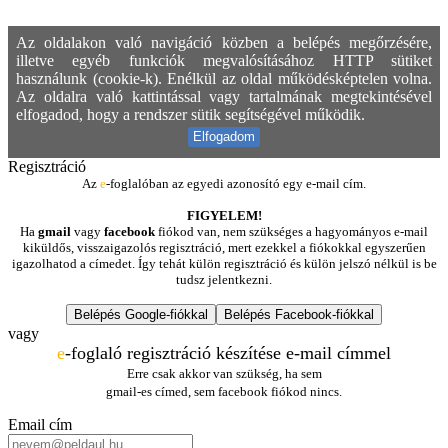
Az oldalakon való navigáció közben a belépés megőrzésére,
illetve egyéb funkciók megvalósításához HTTP sütiket
használunk (cookie-k). Enélkül az oldal működésképtelen volna.
Az oldalra való kattintással vagy tartalmának megtekintésével
elfogadod, hogy a rendszer sütik segítségével működik.
Regisztráció
Az
e
‑foglalóban az egyedi azonosító egy e‑mail cím.
FIGYELEM!
Ha
gmail
vagy
facebook
fiókod van, nem szükséges a hagyományos e-mail
kiküldős, visszaigazolós regisztráció, mert ezekkel a fiókokkal egyszerűen
igazolhatod a címedet. Így tehát külön regisztráció és külön jelszó nélkül is be
tudsz jelentkezni.
Belépés Google‑fiókkal
Belépés Facebook‑fiókkal
vagy
e
‑foglaló
regisztráció készítése e-mail címmel
Erre csak akkor van szükség, ha sem
gmail-es címed, sem facebook fiókod nincs.
Email cím