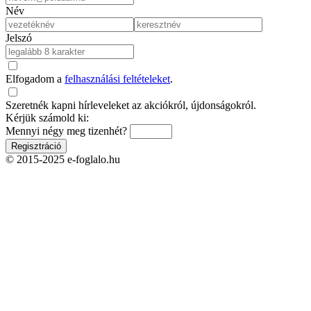
Név
Jelszó
Elfogadom a
felhasználási feltételeket
.
Szeretnék kapni hírleveleket az akciókról, újdonságokról.
Kérjük számold ki:
Mennyi négy meg tizenhét?
Regisztráció
© 2015-2025 e-foglalo.hu