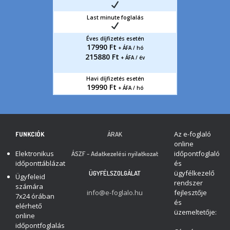
Last minute foglalás
Éves díjfizetés esetén
17990 Ft
+ ÁFA / hó
215880 Ft
+ ÁFA / év
Havi díjfizetés esetén
19990 Ft
+ ÁFA / hó
Az e-foglaló
FUNKCIÓK
ÁRAK
online
Elektronikus
időpontfoglaló
ÁSZF - Adatkezelési nyilatkozat
időponttáblázat
és
ügyfélkezelő
ÜGYFÉLSZOLGÁLAT
Ügyfeleid
rendszer
számára
info@e-foglalo.hu
fejlesztője
7x24 órában
és
elérhető
üzemeltetője:
online
időpontfoglalás