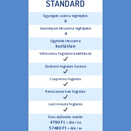
STANDARD
Egységek száma legfeljebb
6
Személyzet létszáma legfeljebb
4
Ügyfelek létszáma
korlátlan
Változatos foglalási beállítások
Zártkörű foglalás funkció
Csoportos foglalás
Rendszeres heti foglalás
Last minute foglalás
Éves díjfizetés esetén
4790 Ft
+ ÁFA / hó
57480 Ft
+ ÁFA / év