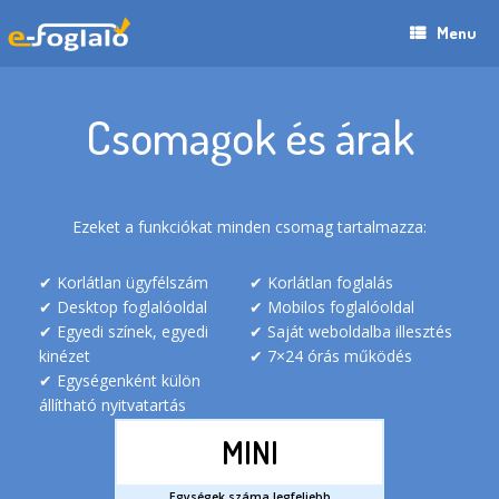
Menu
Csomagok és árak
Ezeket a funkciókat minden csomag tartalmazza:
Korlátlan ügyfélszám
Korlátlan foglalás
Desktop foglalóoldal
Mobilos foglalóoldal
Egyedi színek, egyedi
Saját weboldalba illesztés
kinézet
7×24 órás működés
Egységenként külön
állítható nyitvatartás
MINI
Egységek száma legfeljebb