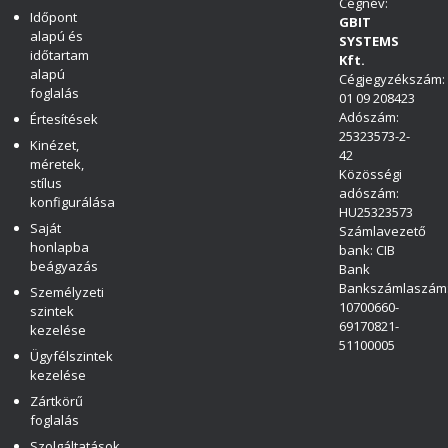
Cégnév:
Időpont
GBIT
alapú és
SYSTEMS
időtartam
Kft.
alapú
Cégjegyzékszám:
foglalás
01 09 208423
Adószám:
Értesítések
25323573-2-
Kinézet,
42
méretek,
Közösségi
stílus
adószám:
konfigurálása
HU25323573
Saját
Számlavezető
honlapba
bank: CIB
beágyazás
Bank
Bankszámlaszám
Személyzeti
10700660-
szintek
69170821-
kezelése
51100005
Ügyfélszintek
kezelése
Zártkörű
foglalás
Szolgáltatások,