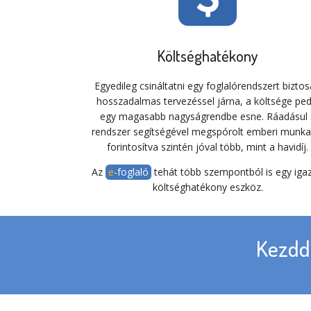
Költséghatékony
Egyedileg csináltatni egy foglalórendszert bizto
hosszadalmas tervezéssel járna, a költsége ped
egy magasabb nagyságrendbe esne. Ráadásul 
rendszer segítségével megspórolt emberi munka
forintosítva szintén jóval több, mint a havidíj.
Az
e-foglaló
tehát több szempontból is egy iga
költséghatékony eszköz.
Kezdd 