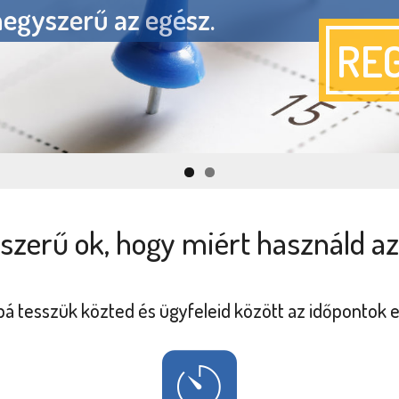
egyszerű az egész.
RE
RE
zerű ok, hogy miért használd a
 tesszük közted és ügyfeleid között az időpontok 