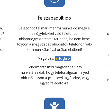
Felszabadult idő
n,
Belegondoltál már, mennyi munkaidő megy el
ed?
az ügyfelekkel való telefonos
h
z
időpontegyeztetésre? Mi lenne, ha nem kéne
folyton a még szabad időpontok telefonon való
és
kommunikálásával órákat eltölteni?
Megoldás:
e-foglaló
!
s
Tehermentesítsd magadat és/vagy
munkatársaidat, hogy telefonálgatás helyett
több idő jusson a jelen levő ügyfelekre, vagy
N
egyéb feladatokra.