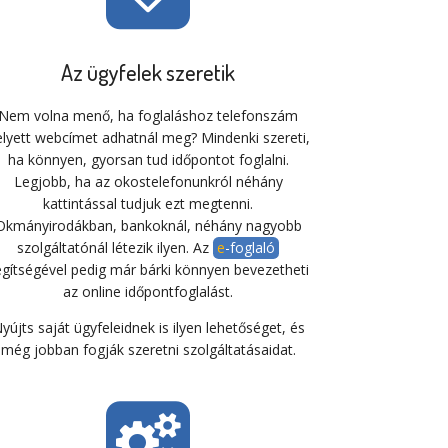
Az ügyfelek szeretik
Nem volna menő, ha foglaláshoz telefonszám
elyett webcímet adhatnál meg? Mindenki szereti,
ha könnyen, gyorsan tud időpontot foglalni.
Legjobb, ha az okostelefonunkról néhány
kattintással tudjuk ezt megtenni.
Okmányirodákban, bankoknál, néhány nagyobb
szolgáltatónál létezik ilyen. Az
e-foglaló
egítségével pedig már bárki könnyen bevezetheti
az online időpontfoglalást.
yújts saját ügyfeleidnek is ilyen lehetőséget, és
még jobban fogják szeretni szolgáltatásaidat.