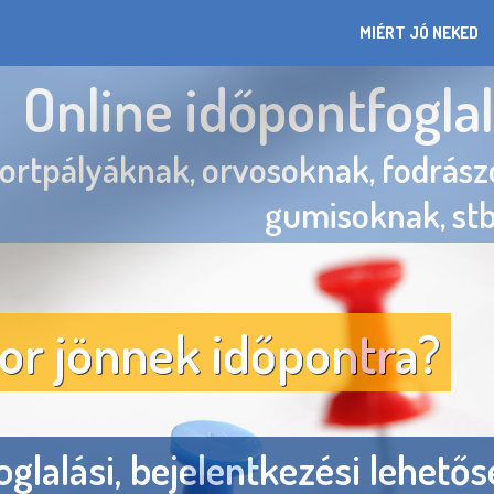
MIÉRT JÓ NEKED
Online időpontfogla
Korszerű bejelentk
ortpályáknak, orvosoknak, fodrás
gumisoknak, stb
Lépj a X
Tech
or jönnek időpontra?
Haté
Ele
foglalási, bejelentkezési lehetős