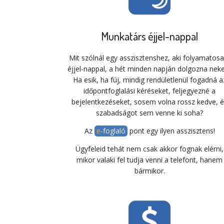
Munkatárs éjjel-nappal
Mit szólnál egy asszisztenshez, aki folyamatosa
éjjel-nappal, a hét minden napján dolgozna nek
Ha esik, ha fúj, mindig rendületlenül fogadná a
időpontfoglalási kéréseket, feljegyezné a
bejelentkezéseket, sosem volna rossz kedve, 
szabadságot sem venne ki soha?
Az
e-foglaló
pont egy ilyen asszisztens!
Ügyfeleid tehát nem csak akkor fognak elérni,
mikor valaki fel tudja venni a telefont, hanem
bármikor.