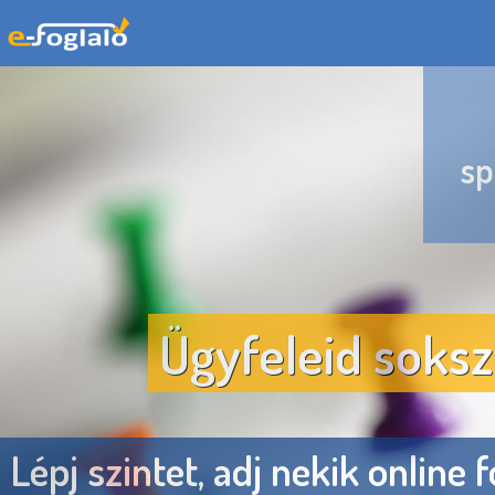
sp
Ügyfeleid soksz
Lépj szintet, adj nekik online 