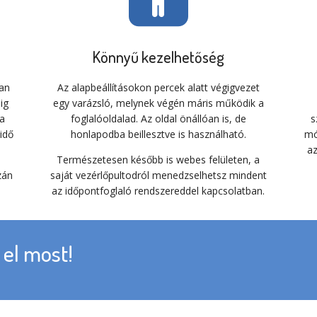
Könnyű kezelhetőség
san
Az alapbeállításokon percek alatt végigvezet
ig
egy varázsló, melynek végén máris működik a
a
foglalóoldalad. Az oldal önállóan is, de
s
idő
honlapodba beillesztve is használható.
mó
az
Természetesen később is webes felületen, a
zán
saját vezérlőpultodról menedzselhetsz mindent
az időpontfoglaló rendszereddel kapcsolatban.
el most!