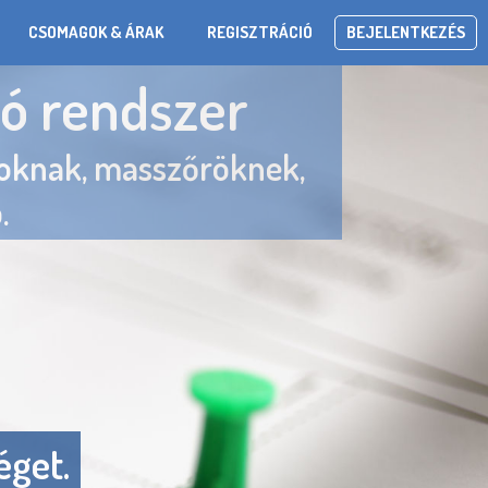
CSOMAGOK & ÁRAK
REGISZTRÁCIÓ
BEJELENTKEZÉS
ló rendszer
ezés-management
zoknak, masszőröknek,
.
XI. századba!
nológia.
konyság.
gancia.
éget.