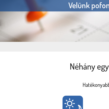
Velünk pofon
Néhány egys
Hatékonyabbá