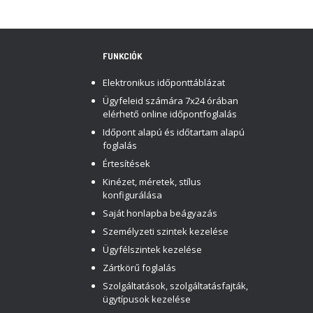
FUNKCIÓK
Elektronikus időponttáblázat
Ügyfeleid számára 7x24 órában
elérhető online időpontfoglalás
Időpont alapú és időtartam alapú
foglalás
Értesítések
Kinézet, méretek, stílus
konfigurálása
Saját honlapba beágyazás
Személyzeti szintek kezelése
Ügyfélszintek kezelése
Zártkörű foglalás
Szolgáltatások, szolgáltatásfajták,
ügytípusok kezelése