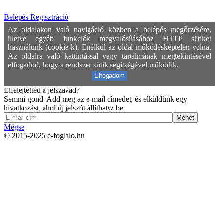
Belépés
Regisztráció
Az oldalakon való navigáció közben a belépés megőrzésére,
illetve egyéb funkciók megvalósításához HTTP sütiket
használunk (cookie-k). Enélkül az oldal működésképtelen volna.
Az oldalra való kattintással vagy tartalmának megtekintésével
elfogadod, hogy a rendszer sütik segítségével működik.
Elfelejtetted a jelszavad?
Semmi gond. Add meg az e-mail címedet, és elküldünk egy
hivatkozást, ahol új jelszót állíthatsz be.
Mehet
Mégse
© 2015-2025 e-foglalo.hu